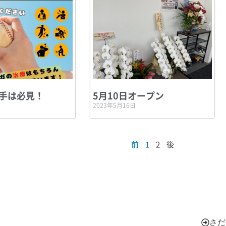
手は必見！
5月10日オープン
2023年5月16日
前
1
2
後
さだ