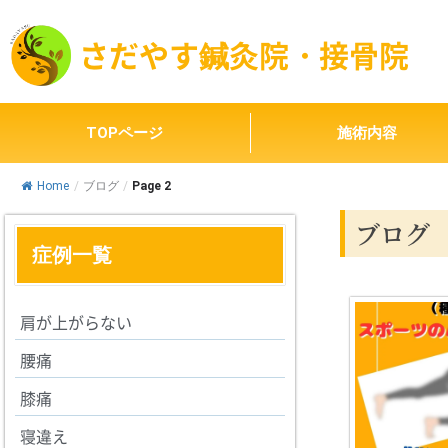
内
容
さだやす鍼灸院・接骨院
を
ス
キ
ッ
TOPページ
施術内容
プ
Home
/
ブログ
/
Page 2
ブログ
症例一覧
肩が上がらない
腰痛
膝痛
寝違え