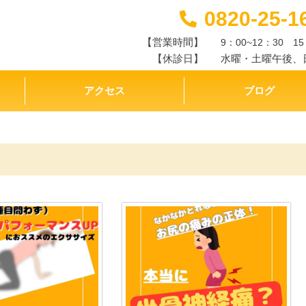
0820-25-1
【営業時間】
9：00~12：30 15
【休診日】
水曜・土曜午後、
アクセス
ブログ
ペ
ペ
ー
ー
ジ
ジ