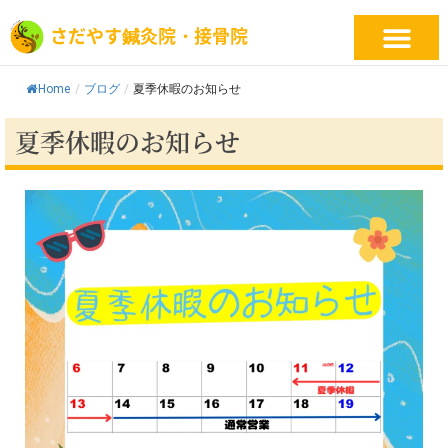
内
さだやす鍼灸院・接骨院
容
を
ス
Home
/
ブログ
/
夏季休暇のお知らせ
キ
ッ
夏季休暇のお知らせ
プ